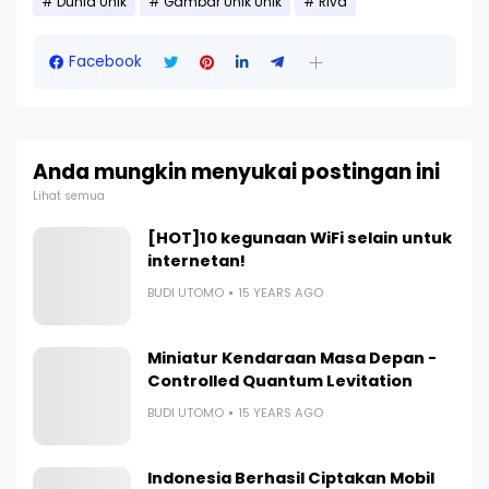
Dunia Unik
Gambar Unik Unik
Riva
Facebook
Anda mungkin menyukai postingan ini
Lihat semua
[HOT]10 kegunaan WiFi selain untuk
internetan!
BUDI UTOMO
15 YEARS AGO
Miniatur Kendaraan Masa Depan -
Controlled Quantum Levitation
BUDI UTOMO
15 YEARS AGO
Indonesia Berhasil Ciptakan Mobil