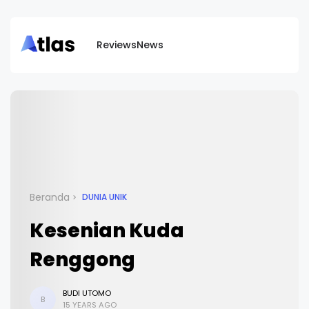
Reviews
News
Beranda
DUNIA UNIK
Kesenian Kuda
Renggong
BUDI UTOMO
B
15 YEARS AGO