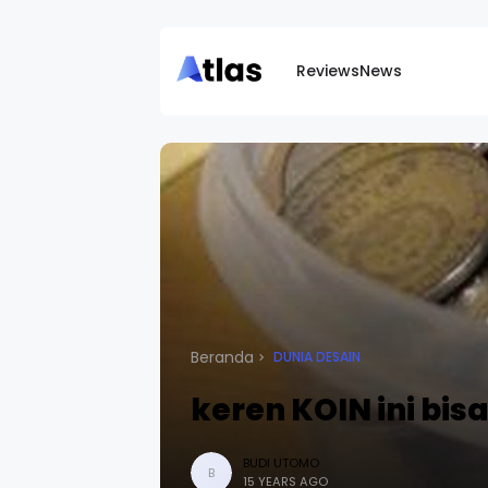
Reviews
News
Beranda
DUNIA DESAIN
keren KOIN ini bis
BUDI UTOMO
B
15 YEARS AGO