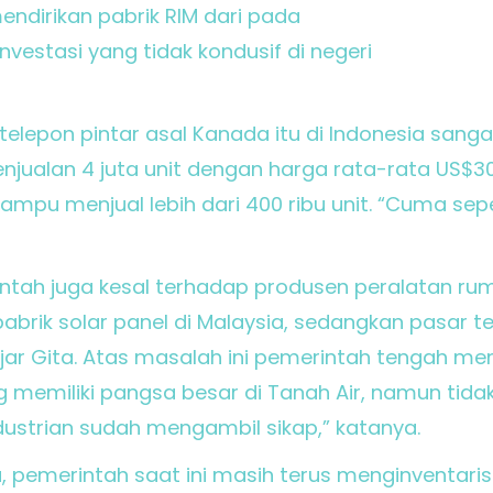
mendirikan pabrik RIM dari pada
nvestasi yang tidak kondusif di negeri
lepon pintar asal Kanada itu di Indonesia sangat 
njualan 4 juta unit dengan harga rata-rata US$30
ampu menjual lebih dari 400 ribu unit. “Cuma sep
rintah juga kesal terhadap produsen peralatan r
rik solar panel di Malaysia, sedangkan pasar ter
” ujar Gita. Atas masalah ini pemerintah tengah me
 memiliki pangsa besar di Tanah Air, namun tid
ndustrian sudah mengambil sikap,” katanya.
ta, pemerintah saat ini masih terus menginventar