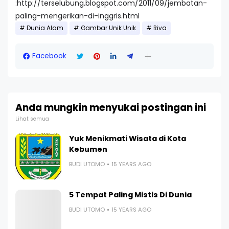
:http://terselubung.blogspot.com/2011/09/jembatan-
paling-mengerikan-di-inggris.html
Dunia Alam
Gambar Unik Unik
Riva
Facebook
Anda mungkin menyukai postingan ini
Lihat semua
Yuk Menikmati Wisata di Kota
Kebumen
BUDI UTOMO
15 YEARS AGO
5 Tempat Paling Mistis Di Dunia
BUDI UTOMO
15 YEARS AGO