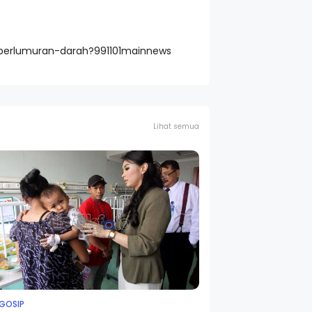
il-berlumuran-darah?991101mainnews
Lihat semua
 GOSIP