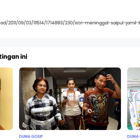
ead/2011/09/03/111514/1714883/230/istri-meninggal-saipul-jam
ingan ini
DUNIA GOSIP
DUNIA