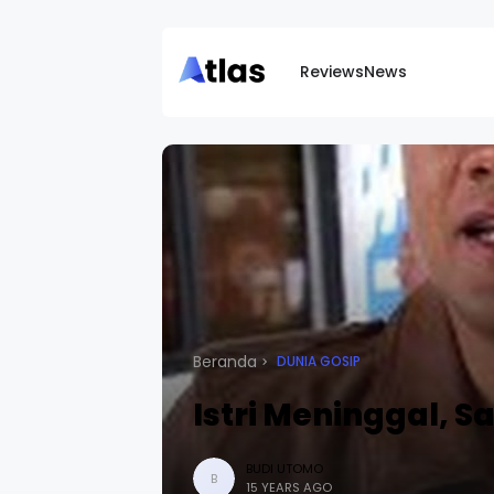
Reviews
News
Beranda
DUNIA GOSIP
Istri Meninggal, 
BUDI UTOMO
B
15 YEARS AGO