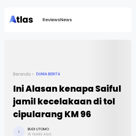
Reviews
News
Beranda
DUNIA BERITA
Ini Alasan kenapa Saiful
jamil kecelakaan di tol
cipularang KM 96
BUDI UTOMO
B
15 YEARS AGO