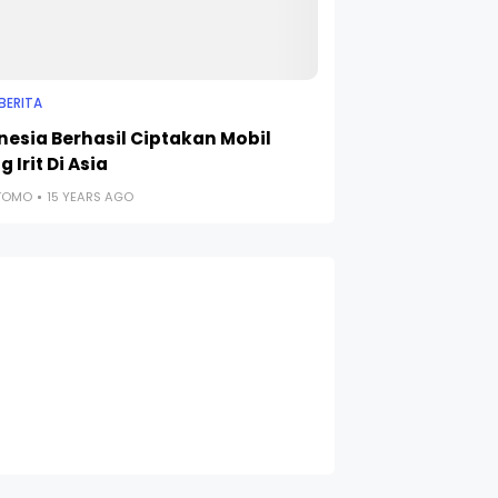
BERITA
nesia Berhasil Ciptakan Mobil
g Irit Di Asia
UTOMO
15 YEARS AGO