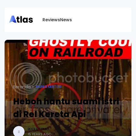
Reviews
News
Beranda
DUNIA MISTERI
Heboh hantu suami istri
di Rel Kereta Api
BUDI UTOMO
B
15 YEARS AGO