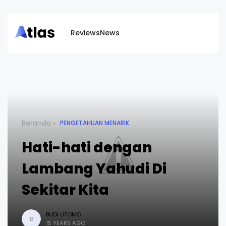
Reviews
News
Beranda
PENGETAHUAN MENARIK
Hati-hati dengan
Lambang Yahudi Di
Sekitar Kita
BUDI UTOMO
B
15 YEARS AGO