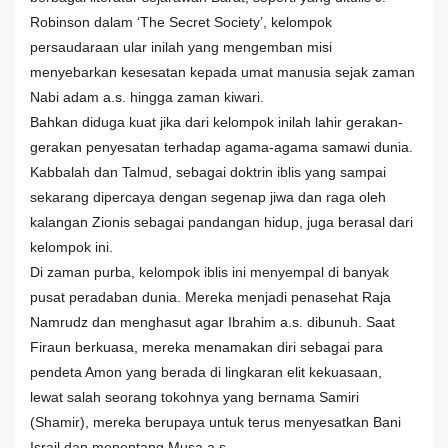
Robinson dalam ‘The Secret Society’, kelompok
persaudaraan ular inilah yang mengemban misi
menyebarkan kesesatan kepada umat manusia sejak zaman
Nabi adam a.s. hingga zaman kiwari.
Bahkan diduga kuat jika dari kelompok inilah lahir gerakan-
gerakan penyesatan terhadap agama-agama samawi dunia.
Kabbalah dan Talmud, sebagai doktrin iblis yang sampai
sekarang dipercaya dengan segenap jiwa dan raga oleh
kalangan Zionis sebagai pandangan hidup, juga berasal dari
kelompok ini.
Di zaman purba, kelompok iblis ini menyempal di banyak
pusat peradaban dunia. Mereka menjadi penasehat Raja
Namrudz dan menghasut agar Ibrahim a.s. dibunuh. Saat
Firaun berkuasa, mereka menamakan diri sebagai para
pendeta Amon yang berada di lingkaran elit kekuasaan,
lewat salah seorang tokohnya yang bernama Samiri
(Shamir), mereka berupaya untuk terus menyesatkan Bani
Israil dan menentang Musa a.s.