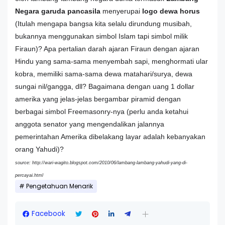
Negara garuda pancasila
menyerupai
logo dewa horus
(Itulah mengapa bangsa kita selalu dirundung musibah,
bukannya menggunakan simbol Islam tapi simbol milik
Firaun)? Apa pertalian darah ajaran Firaun dengan ajaran
Hindu yang sama-sama menyembah sapi, menghormati ular
kobra, memiliki sama-sama dewa matahari/surya, dewa
sungai nil/gangga, dll? Bagaimana dengan uang 1 dollar
amerika yang jelas-jelas bergambar piramid dengan
berbagai simbol Freemasonry-nya (perlu anda ketahui
anggota senator yang mengendalikan jalannya
pemerintahan Amerika dibelakang layar adalah kebanyakan
orang Yahudi)?
source: http://wari-wagito.blogspot.com/2010/06/lambang-lambang-yahudi-yang-di-
percayai.html
Pengetahuan Menarik
Facebook