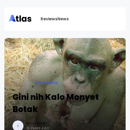
Reviews
News
Beranda
DUNIA HEWAN
Gini nih Kalo Monyet
Botak
BUDI UTOMO
B
15 YEARS AGO