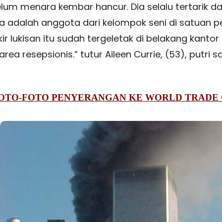
elum menara kembar hancur. Dia selalu tertarik d
a adalah anggota dari kelompok seni di satuan pe
ir lukisan itu sudah tergeletak di belakang kant
ea resepsionis.” tutur Aileen Currie, (53), putri sa
OTO-FOTO PENYERANGAN KE WORLD TRADE
-