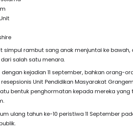
lum
Unit
shire
 simpul rambut sang anak menjuntai ke bawah, da
 dari salah satu menara.
ip dengan kejadian 11 september, bahkan orang-
esepsionis Unit Pendidikan Masyarakat Grangemouth
atu bentuk penghormatan kepada mereka yang t
m.
lum ulang tahun ke-10 peristiwa 11 September pa
ublik.