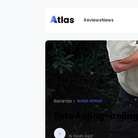
Reviews
News
Beranda
DUNIA HEWAN
Foto Anjing-anjin
BUDI UTOMO
B
15 YEARS AGO