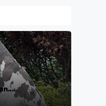
n....