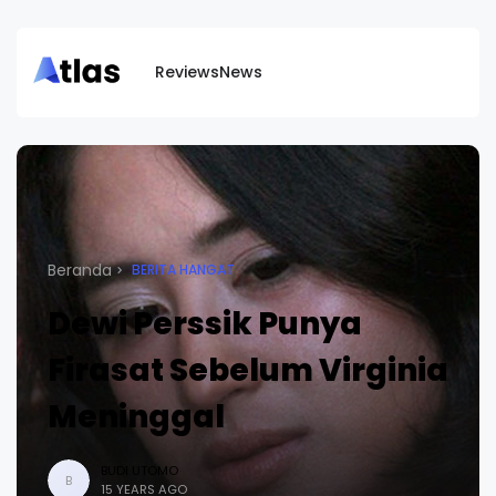
Reviews
News
Beranda
BERITA HANGAT
Dewi Perssik Punya
Firasat Sebelum Virginia
Meninggal
BUDI UTOMO
B
15 YEARS AGO