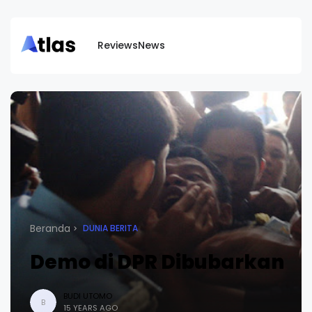
Reviews
News
Beranda
DUNIA BERITA
Demo di DPR Dibubarkan
BUDI UTOMO
B
15 YEARS AGO