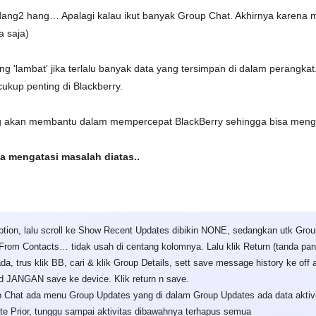
adang2 hang… Apalagi kalau ikut banyak Group Chat. Akhirnya karena 
a saja)
ung 'lambat' jika terlalu banyak data yang tersimpan di dalam perang
ukup penting di Blackberry.
 akan membantu dalam mempercepat BlackBerry sehingga bisa mengat
isa mengatasi masalah diatas..
k option, lalu scroll ke Show Recent Updates dibikin NONE, sedangkan utk G
rom Contacts… tidak usah di centang kolomnya. Lalu klik Return (tanda pan
a, trus klik BB, cari & klik Group Details, sett save message history ke off 
ard JANGAN save ke device. Klik return n save.
 Chat ada menu Group Updates yang di dalam Group Updates ada data aktivitas
te Prior, tunggu sampai aktivitas dibawahnya terhapus semua