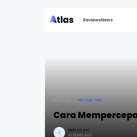
Reviews
News
Beranda
TIPS DAN TRIK
Cara Mempercepat
BUDI UTOMO
B
15 YEARS AGO