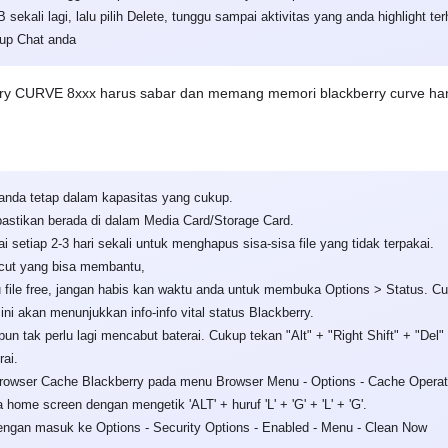
 sekali lagi, lalu pilih Delete, tunggu sampai aktivitas yang anda highlight te
up Chat anda
y CURVE 8xxx harus sabar dan memang memori blackberry curve hanya 
 anda tetap dalam kapasitas yang cukup.
 pastikan berada di dalam Media Card/Storage Card.
 setiap 2-3 hari sekali untuk menghapus sisa-sisa file yang tidak terpakai.
rtcut yang bisa membantu,
au file free, jangan habis kan waktu anda untuk membuka Options > Status. Cuk
ni akan menunjukkan info-info vital status Blackberry.
un tak perlu lagi mencabut baterai. Cukup tekan "Alt" + "Right Shift" + "Del
ai.
Browser Cache Blackberry pada menu Browser Menu - Options - Cache Operati
home screen dengan mengetik 'ALT' + huruf 'L' + 'G' + 'L' + 'G'.
engan masuk ke Options - Security Options - Enabled - Menu - Clean Now