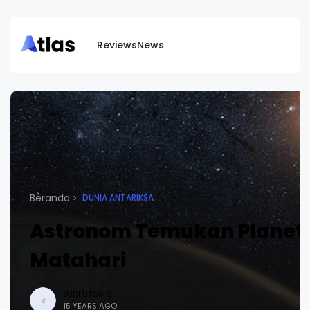
Reviews
News
Beranda
DUNIA ANTARIKSA
Astronom Temukan Planet
Matahari
BUDI UTOMO
B
15 YEARS AGO