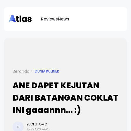
Reviews
News
Beranda
DUNIA KULINER
ANE DAPET KEJUTAN
DARI BATANGAN COKLAT
INI gaaannn... :)
BUDI UTOMO
B
15 YEARS AGO