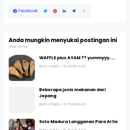
Facebook
Anda mungkin menyukai postingan ini
Lihat semua
WAFFLE plus AYAM ?? yummyyy.....
BUDI UTOMO
15 YEARS AGO
Beberapa jenis makanan dari
Jepang
BUDI UTOMO
15 YEARS AGO
Soto Madura Langganan Para Artis