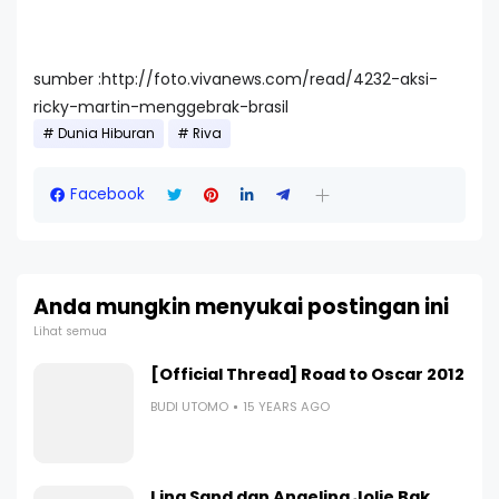
sumber :http://foto.vivanews.com/read/4232-aksi-
ricky-martin-menggebrak-brasil
Dunia Hiburan
Riva
Facebook
Anda mungkin menyukai postingan ini
Lihat semua
[Official Thread] Road to Oscar 2012
BUDI UTOMO
15 YEARS AGO
Lina Sand dan Angelina Jolie Bak