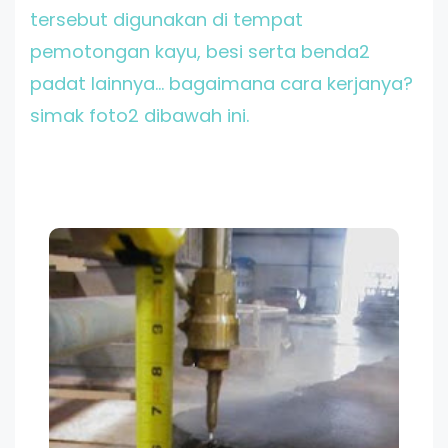
tersebut digunakan di tempat
pemotongan kayu, besi serta benda2
padat lainnya... bagaimana cara kerjanya?
simak foto2 dibawah ini.