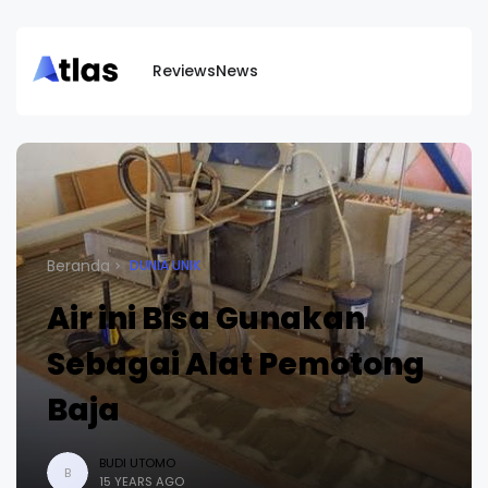
Reviews
News
Beranda
DUNIA UNIK
Air ini Bisa Gunakan
Sebagai Alat Pemotong
Baja
BUDI UTOMO
B
15 YEARS AGO