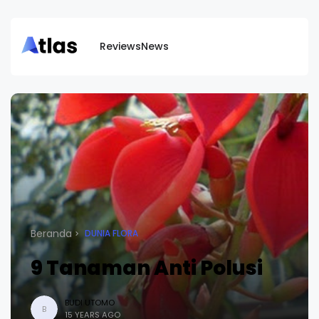
Reviews
News
Beranda
DUNIA FLORA
9 Tanaman Anti Polusi
BUDI UTOMO
B
15 YEARS AGO