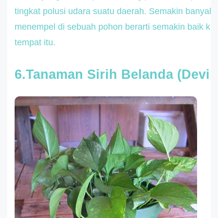
tingkat polusi udara suatu daerah. Semakin banyak 
menempel di sebuah pohon berarti semakin baik kual
tempat itu.
6.Tanaman Sirih Belanda (Devil’