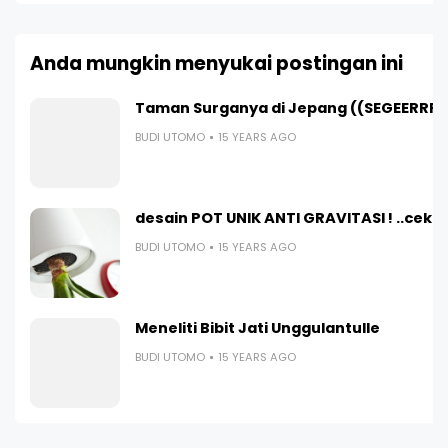
Anda mungkin menyukai postingan ini
Taman Surganya di Jepang ((SEGEERRRR
BUDI UTOMO
15 YEARS AGO
desain POT UNIK ANTI GRAVITASI ! ..cekido
BUDI UTOMO
15 YEARS AGO
Meneliti Bibit Jati Unggulantulle
BUDI UTOMO
15 YEARS AGO