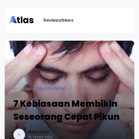
Reviews
News
Beranda
DID YOU KNOW?
7 Kebiasaan Membikin
Seseorang Cepat Pikun
BUDI UTOMO
B
15 YEARS AGO