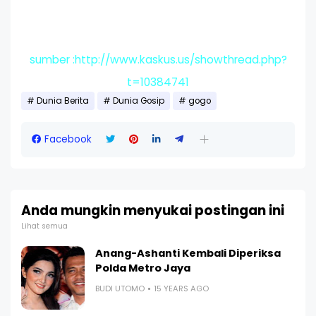
sumber :http://www.kaskus.us/showthread.php?
t=10384741
Dunia Berita
Dunia Gosip
gogo
Facebook
Anda mungkin menyukai postingan ini
Lihat semua
Anang-Ashanti Kembali Diperiksa
Polda Metro Jaya
BUDI UTOMO
15 YEARS AGO