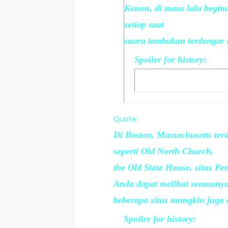
Konon, di masa lalu begit
setiap saat
suara tembakan terdengar 
Spoiler
for
history
:
Quote:
Di Boston, Massachusetts terd
seperti Old North Church,
the Old State House, situs 
Anda dapat melihat semuanya
beberapa situs mungkin juga
Spoiler
for
history
: