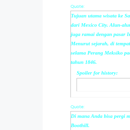
Quote:
Tujuan utama wisata ke Sa
dari Mexico City. Alun-al
juga ramai dengan pasar I
Menurut sejarah, di tempa
selama Perang Meksiko pa
tahun 1846.
Spoiler
for
history
:
Quote:
Di mana Anda bisa pergi 
Boothill.