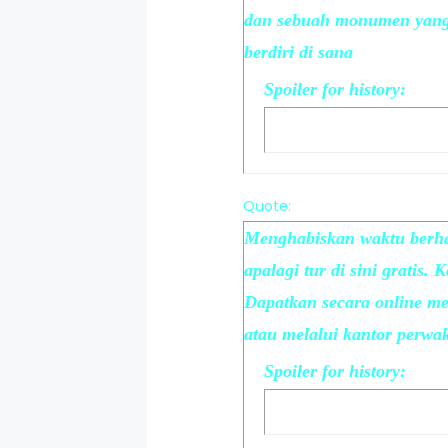
dan sebuah monumen yan
berdiri di sana
Spoiler
for
history
:
Quote:
Menghabiskan waktu berhar
apalagi tur di sini gratis.
Dapatkan secara online mel
atau melalui kantor perwak
Spoiler
for
history
: