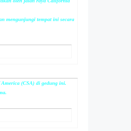
tikan oleh jalan raya California
kan mengunjungi tempat ini secara
f America (CSA) di gedung ini.
ma.