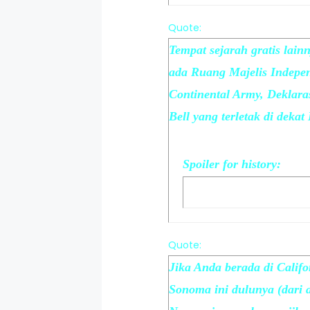
Quote:
Tempat sejarah gratis lai
ada Ruang Majelis Indepen
Continental Army, Deklara
Bell yang terletak di deka
Spoiler
for
history
:
Quote:
Jika Anda berada di Califo
Sonoma ini dulunya (dari 