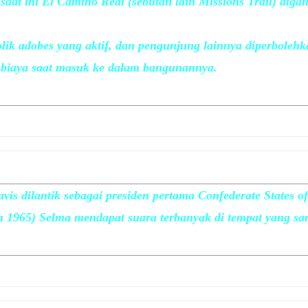
aat ini El Camino Real (sebutan lain Missions Trail) digan
olik adobes yang aktif, dan pengunjung lainnya diperboleh
a biaya saat masuk ke dalam bangunannya.
vis dilantik sebagai presiden pertama Confederate States o
 1965) Selma mendapat suara terbanyak di tempat yang sa