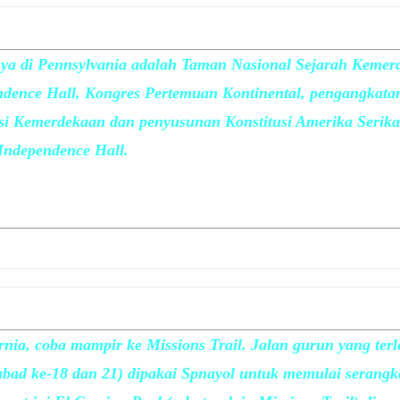
nnya di Pennsylvania adalah Taman Nasional Sejarah Kemer
dence Hall, Kongres Pertemuan Kontinental, pengangkata
si Kemerdekaan dan penyusunan Konstitusi Amerika Serikat
t Independence Hall.
rnia, coba mampir ke Missions Trail. Jalan gurun yang terl
abad ke-18 dan 21) dipakai Spnayol untuk memulai serangka