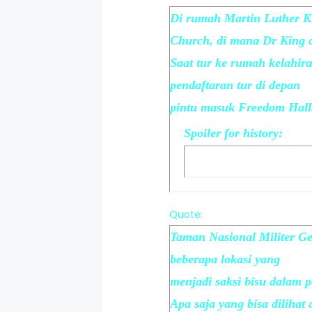
Di rumah Martin Luther Kin
Church, di mana Dr King d
Saat tur ke rumah kelahir
pendaftaran tur di depan
pintu masuk Freedom Hall
Spoiler
for
history
:
Quote:
Taman Nasional Militer Get
beberapa lokasi yang
menjadi saksi bisu dalam p
Apa saja yang bisa dilihat