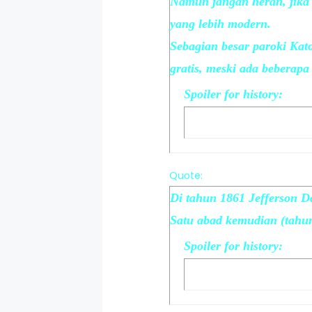
Namun jangan heran, jika s
yang lebih modern.
Sebagian besar paroki Kat
gratis, meski ada beberap
Spoiler
for
history
:
Quote:
Di tahun 1861 Jefferson Da
Satu abad kemudian (tahun
Spoiler
for
history
: