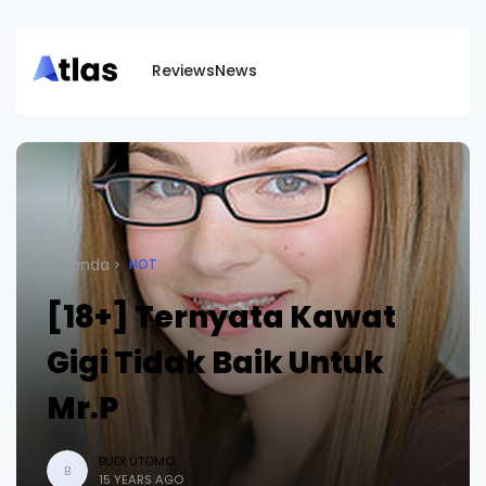
Reviews
News
Beranda
HOT
[18+] Ternyata Kawat
Gigi Tidak Baik Untuk
Mr.P
BUDI UTOMO
B
15 YEARS AGO