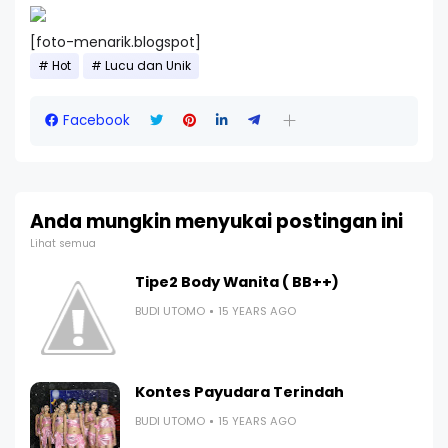
[foto-menarik.blogspot]
Hot
Lucu dan Unik
Facebook
Anda mungkin menyukai postingan ini
Lihat semua
Tipe2 Body Wanita ( BB++)
BUDI UTOMO
15 YEARS AGO
Kontes Payudara Terindah
BUDI UTOMO
15 YEARS AGO