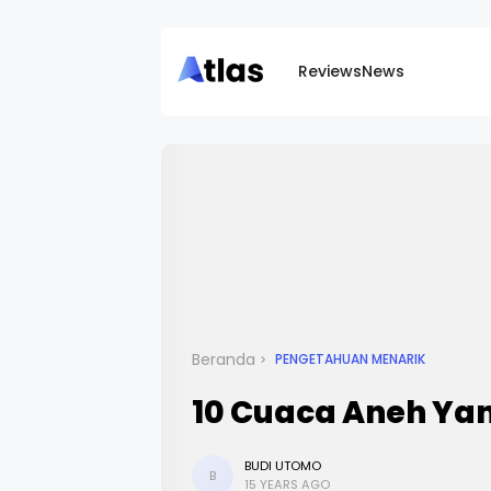
Reviews
News
Beranda
PENGETAHUAN MENARIK
10 Cuaca Aneh Yan
BUDI UTOMO
B
15 YEARS AGO