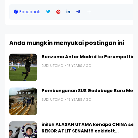
Facebook
Anda mungkin menyukai postingan ini
Benzema Antar Madrid ke Perempatfina
BUDI UTOMO
15 YEARS AGO
Pembangunan SUS Gedebage Baru Menc
BUDI UTOMO
15 YEARS AGO
inilah ALASAN UTAMA kenapa CHINA sel
REKOR ATLIT SENAM !!! cekidott...