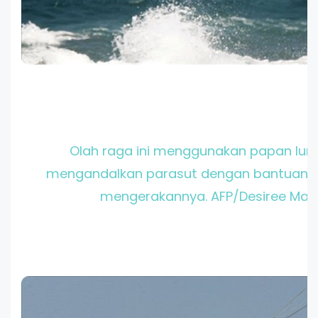
Olah raga ini menggunakan papan lun
mengandalkan parasut dengan bantuan a
mengerakannya. AFP/Desiree Mart