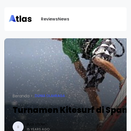
Reviews
News
Beranda
DUNIA OLAHRAGA
Turnamen Kitesurf di Span
BUDI UTOMO
B
15 YEARS AGO