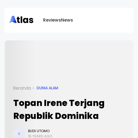
Reviews
News
Beranda
DUNIA ALAM
Topan Irene Terjang
Republik Dominika
BUDI UTOMO
B
15 YEARS AGO