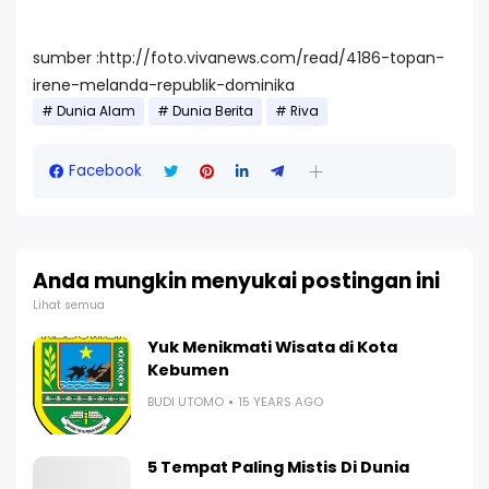
sumber :http://foto.vivanews.com/read/4186-topan-
irene-melanda-republik-dominika
Dunia Alam
Dunia Berita
Riva
Facebook
Anda mungkin menyukai postingan ini
Lihat semua
Yuk Menikmati Wisata di Kota
Kebumen
BUDI UTOMO
15 YEARS AGO
5 Tempat Paling Mistis Di Dunia