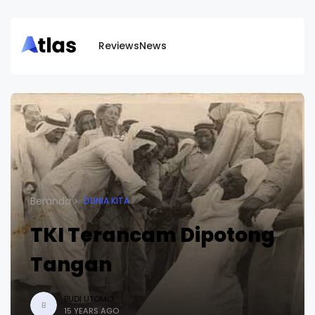
Reviews
News
Beranda
DUNIA KITA
TKI Terancam Dipotong
Tangan
BUDI UTOMO
B
15 YEARS AGO