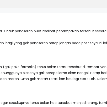
n ilmu untuk penasaran buat melihat penampakan tersebut secara
ran. bagi yang gak penasaran harap jangan baca post saya ini le
an (gak pake formalin) terus bakar terasi tersebut di tempat yan
enunggunya biasanya gak berapa lama akan nongol. Harap berh
aan marah. Gmn gak marah terasi kan bau bgt Geto Loh. Dalam
egar secukupnya terus bakar hati tersebut menjadi arang, tumb