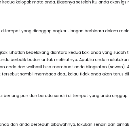
 kedua kelopak mata anda. Biasanya setelah itu anda akan lgs m
a ditempat yang dianggap angker. Jangan berbicara dalam mel
kok. Lihatlah kebelakang diantara kedua kaki anda yang sudah te
 anda berbalik badan untuk melihatnya. Apablia anda melakuka
 anda dan walhasil bisa membuat anda blingsatan (sawan). Ap
ersebut sambil membaca doa., kalau tidak anda akan terus dii
 benang pun dan berada sendiri di tempat yang anda anggap an
nda dan anda berteduh dibawahnya. lakukan sendiri dan dimal