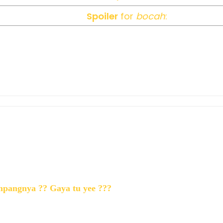
Spoiler
for
bocah
:
mpangnya ?? Gaya tu yee ???