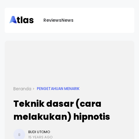
Reviews
News
Beranda
PENGETAHUAN MENARIK
Teknik dasar (cara
melakukan) hipnotis
BUDI UTOMO
B
15 YEARS AGO