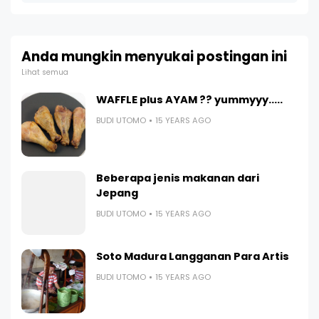
Anda mungkin menyukai postingan ini
Lihat semua
WAFFLE plus AYAM ?? yummyyy.....
BUDI UTOMO
15 YEARS AGO
Beberapa jenis makanan dari
Jepang
BUDI UTOMO
15 YEARS AGO
Soto Madura Langganan Para Artis
BUDI UTOMO
15 YEARS AGO