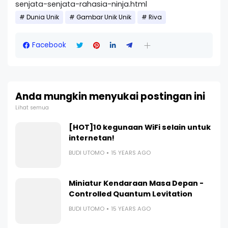
senjata-senjata-rahasia-ninja.html
Dunia Unik
Gambar Unik Unik
Riva
Facebook
Anda mungkin menyukai postingan ini
Lihat semua
[HOT]10 kegunaan WiFi selain untuk
internetan!
BUDI UTOMO
15 YEARS AGO
Miniatur Kendaraan Masa Depan -
Controlled Quantum Levitation
BUDI UTOMO
15 YEARS AGO