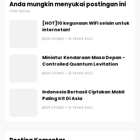
Anda mungkin menyukai postingan ini
Lihat semua
[HOT]10 kegunaan WiFi selain untuk
internetan!
BUDI UTOMO
15 YEARS AGO
Miniatur Kendaraan Masa Depan -
Controlled Quantum Levitation
BUDI UTOMO
15 YEARS AGO
Indonesia Berhasil Ciptakan Mobil
Paling Irit Di Asia
BUDI UTOMO
15 YEARS AGO