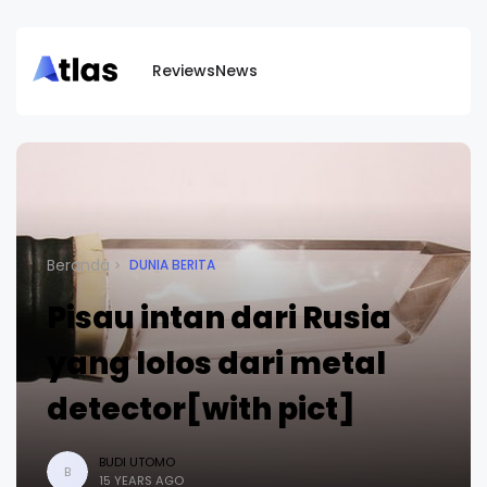
Reviews
News
Beranda
DUNIA BERITA
Pisau intan dari Rusia
yang lolos dari metal
detector[with pict]
BUDI UTOMO
B
15 YEARS AGO