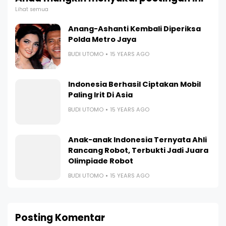
Lihat semua
Anang-Ashanti Kembali Diperiksa
Polda Metro Jaya
BUDI UTOMO
15 YEARS AGO
Indonesia Berhasil Ciptakan Mobil
Paling Irit Di Asia
BUDI UTOMO
15 YEARS AGO
Anak-anak Indonesia Ternyata Ahli
Rancang Robot, Terbukti Jadi Juara
Olimpiade Robot
BUDI UTOMO
15 YEARS AGO
Posting Komentar