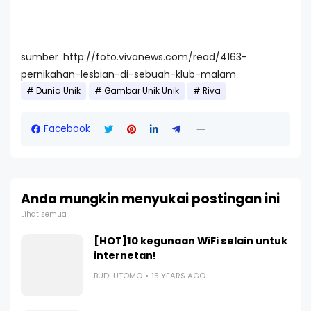
sumber :http://foto.vivanews.com/read/4163-
pernikahan-lesbian-di-sebuah-klub-malam
Dunia Unik
Gambar Unik Unik
Riva
Facebook
Anda mungkin menyukai postingan ini
Lihat semua
[HOT]10 kegunaan WiFi selain untuk
internetan!
BUDI UTOMO
15 YEARS AGO