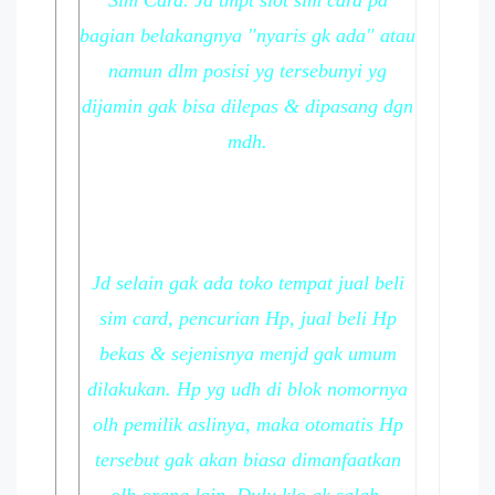
Sim Card. Jd tmpt slot sim card pd
bagian belakangnya "nyaris gk ada" atau
namun dlm posisi yg tersebunyi yg
dijamin gak bisa dilepas & dipasang dgn
mdh.
Jd selain gak ada toko tempat jual beli
sim card, pencurian Hp, jual beli Hp
bekas & sejenisnya menjd gak umum
dilakukan. Hp yg udh di blok nomornya
olh pemilik aslinya, maka otomatis Hp
tersebut gak akan biasa dimanfaatkan