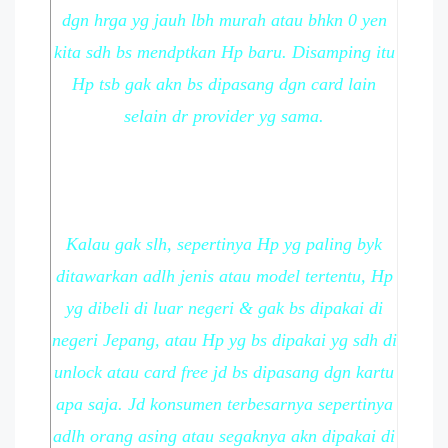
dgn hrga yg jauh lbh murah atau bhkn 0 yen
kita sdh bs mendptkan Hp baru. Disamping itu
Hp tsb gak akn bs dipasang dgn card lain
selain dr provider yg sama.
Kalau gak slh, sepertinya Hp yg paling byk
ditawarkan adlh jenis atau model tertentu, Hp
yg dibeli di luar negeri & gak bs dipakai di
negeri Jepang, atau Hp yg bs dipakai yg sdh di
unlock atau card free jd bs dipasang dgn kartu
apa saja. Jd konsumen terbesarnya sepertinya
adlh orang asing atau segaknya akn dipakai di