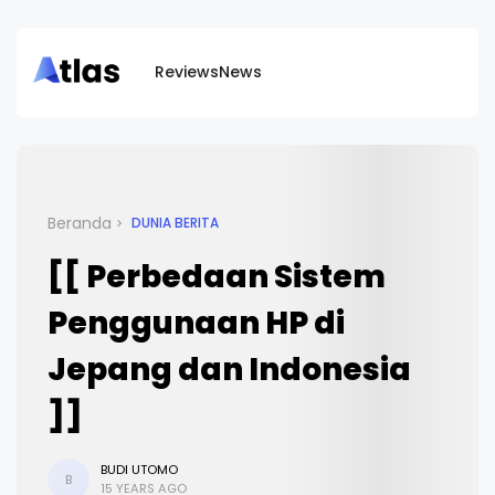
Reviews
News
Beranda
DUNIA BERITA
[[ Perbedaan Sistem
Penggunaan HP di
Jepang dan Indonesia
]]
BUDI UTOMO
B
15 YEARS AGO