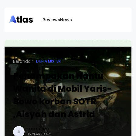
Reviews
News
Beranda
DUNIA MISTERI
Penampakan Hantu
Wanita di Mobil Yaris-
Bowo korban SOTR
,Aisyah dan Astrid
BUDI UTOMO
B
15 YEARS AGO