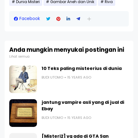
Dunia Misteri
Gambar Aneh dan Unik
Riva
Facebook
Anda mungkin menyukai postingan ini
Lihat semua
10 Teks paling misteerius di dunia
BUDI UTOMO
15 YEARS AGO
jantung vampire asli yang di jual di
Ebay
BUDI UTOMO
15 YEARS AGO
[Misteri2] yg ada di GTA San