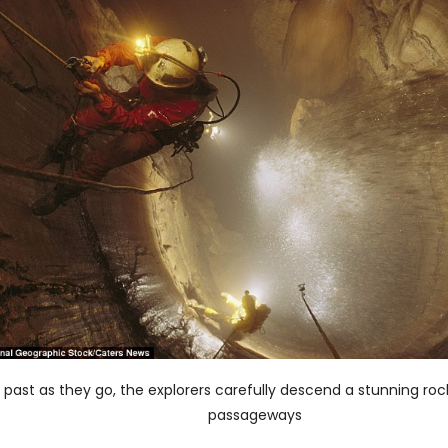
 past as they go, the explorers carefully descend a stunning roc
passageways