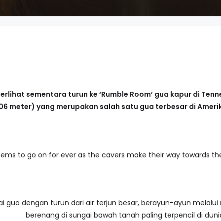
terlihat sementara turun ke ‘Rumble Room’ gua kapur di Te
106 meter) yang merupakan salah satu gua terbesar di Amerik
eems to go on for ever as the cavers make their way towards t
i gua dengan turun dari air terjun besar, berayun-ayun melalu
berenang di sungai bawah tanah paling terpencil di duni