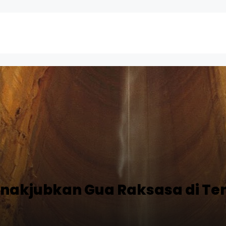
akjubkan Gua Raksasa di Te