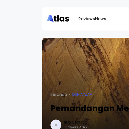
Reviews
News
Beranda
DUNIA ALAM
Pemandangan Men
BUDI UTOMO
B
15 YEARS AGO