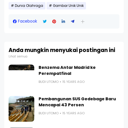
Dunia Olahraga
Gambar Unik Unik
Facebook
Anda mungkin menyukai postingan ini
Lihat semua
Benzema Antar Madrid ke
Perempatfinal
BUDI UTOMO
15 YEARS AGO
Pembangunan SUS Gedebage Baru
Mencapai 43 Persen
BUDI UTOMO
15 YEARS AGO