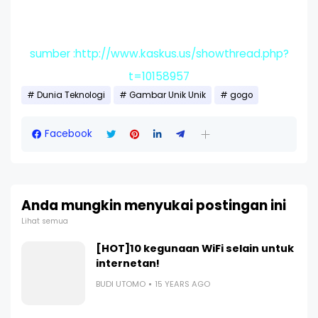
sumber :http://www.kaskus.us/showthread.php?
t=10158957
Dunia Teknologi
Gambar Unik Unik
gogo
Facebook
Anda mungkin menyukai postingan ini
Lihat semua
[HOT]10 kegunaan WiFi selain untuk
internetan!
BUDI UTOMO
15 YEARS AGO