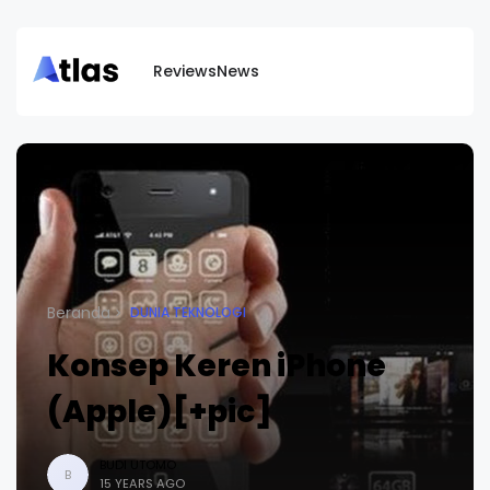
Reviews
News
Beranda
DUNIA TEKNOLOGI
Konsep Keren iPhone
(Apple)[+pic]
BUDI UTOMO
B
15 YEARS AGO