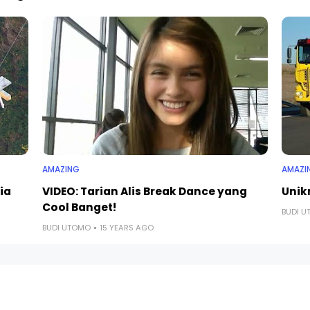
AMAZING
AMAZI
ia
VIDEO: Tarian Alis Break Dance yang
Unik
Cool Banget!
BUDI 
BUDI UTOMO
15 YEARS AGO