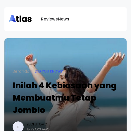
Reviews
News
Beranda
DID YOU KNOW?
Inilah 4 Kebiasaan yang
Membuatmu Tetap
Jomblo
BUDI UTOMO
B
15 YEARS AGO