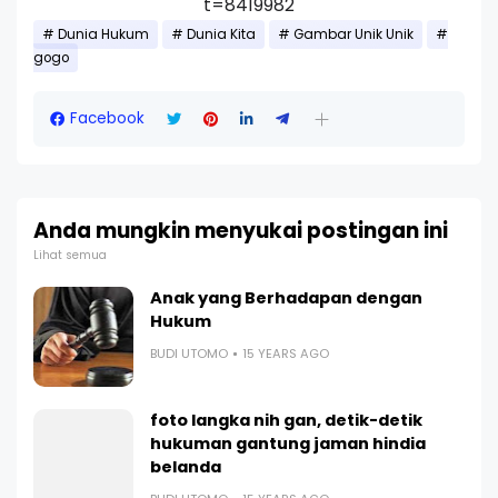
t=8419982
Dunia Hukum
Dunia Kita
Gambar Unik Unik
gogo
Facebook
Anda mungkin menyukai postingan ini
Lihat semua
Anak yang Berhadapan dengan
Hukum
BUDI UTOMO
15 YEARS AGO
foto langka nih gan, detik-detik
hukuman gantung jaman hindia
belanda