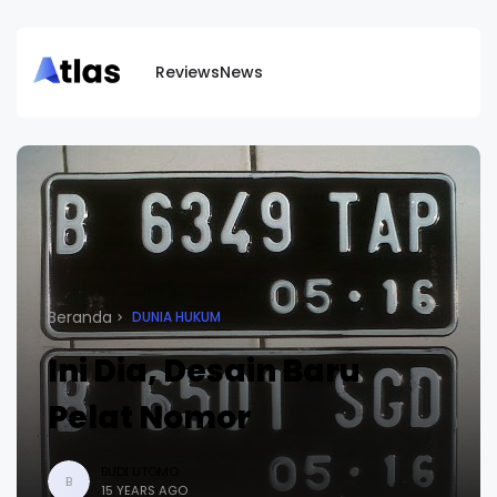
Reviews
News
Beranda
DUNIA HUKUM
Ini Dia, Desain Baru
Pelat Nomor
BUDI UTOMO
B
15 YEARS AGO