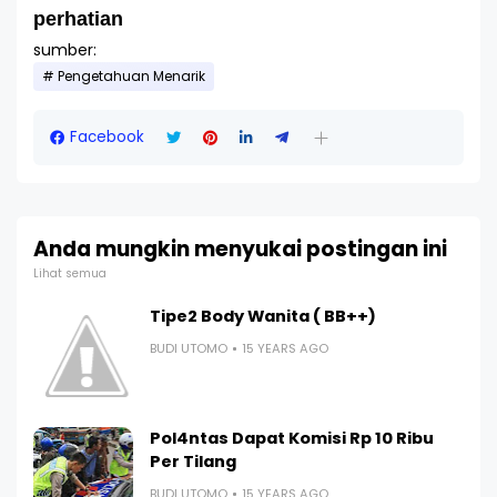
perhatian
sumber:
Pengetahuan Menarik
Facebook
Anda mungkin menyukai postingan ini
Lihat semua
Tipe2 Body Wanita ( BB++)
BUDI UTOMO
15 YEARS AGO
Pol4ntas Dapat Komisi Rp 10 Ribu
Per Tilang
BUDI UTOMO
15 YEARS AGO