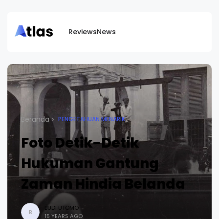
Reviews
News
Beranda
PENGETAHUAN MENARIK
Foto Detik-Detik
Hukuman Gantung
Zaman Hindia Belanda
BUDI UTOMO
B
15 YEARS AGO