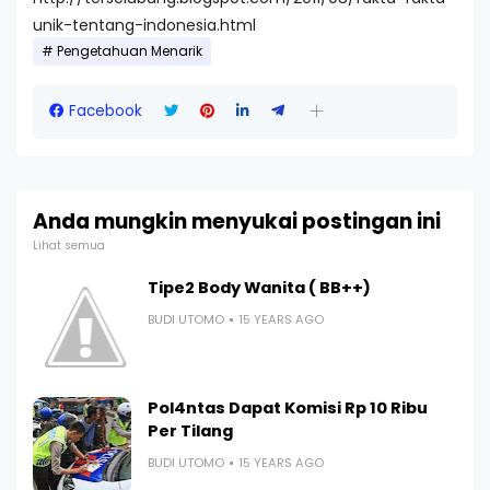
unik-tentang-indonesia.html
Pengetahuan Menarik
Facebook
Anda mungkin menyukai postingan ini
Lihat semua
Tipe2 Body Wanita ( BB++)
BUDI UTOMO
15 YEARS AGO
Pol4ntas Dapat Komisi Rp 10 Ribu
Per Tilang
BUDI UTOMO
15 YEARS AGO