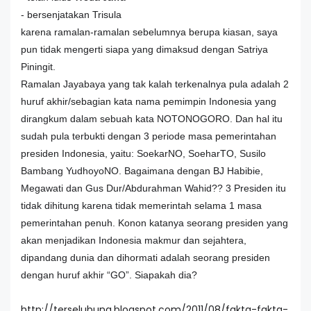
- bersenjatakan Trisula
karena ramalan-ramalan sebelumnya berupa kiasan, saya
pun tidak mengerti siapa yang dimaksud dengan Satriya
Piningit.
Ramalan Jayabaya yang tak kalah terkenalnya pula adalah 2
huruf akhir/sebagian kata nama pemimpin Indonesia yang
dirangkum dalam sebuah kata NOTONOGORO. Dan hal itu
sudah pula terbukti dengan 3 periode masa pemerintahan
presiden Indonesia, yaitu: SoekarNO, SoeharTO, Susilo
Bambang YudhoyoNO. Bagaimana dengan BJ Habibie,
Megawati dan Gus Dur/Abdurahman Wahid?? 3 Presiden itu
tidak dihitung karena tidak memerintah selama 1 masa
pemerintahan penuh. Konon katanya seorang presiden yang
akan menjadikan Indonesia makmur dan sejahtera,
dipandang dunia dan dihormati adalah seorang presiden
dengan huruf akhir “GO”. Siapakah dia?
http://terselubung.blogspot.com/2011/08/fakta-fakta-