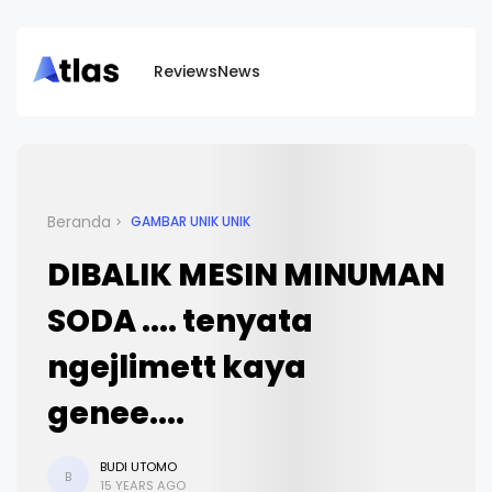
Reviews
News
Beranda
GAMBAR UNIK UNIK
DIBALIK MESIN MINUMAN
SODA .... tenyata
ngejlimett kaya
genee....
BUDI UTOMO
B
15 YEARS AGO