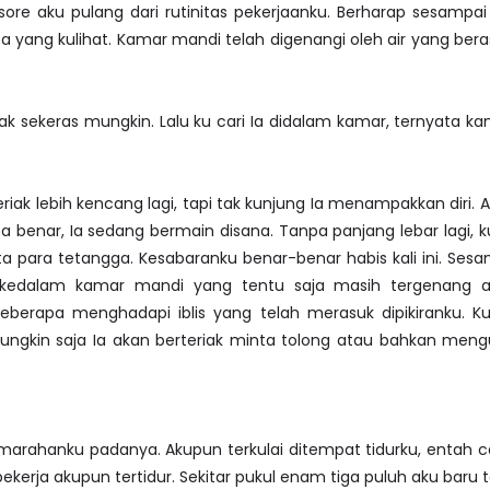
sore aku pulang dari rutinitas pekerjaanku. Berharap sesam
a yang kulihat. Kamar mandi telah digenangi oleh air yang bera
riak sekeras mungkin. Lalu ku cari Ia didalam kamar, ternyata k
teriak lebih kencang lagi, tapi tak kunjung Ia menampakkan dir
 benar, Ia sedang bermain disana. Tanpa panjang lebar lagi, k
a para tetangga. Kesabaranku benar-benar habis kali ini. Ses
 kedalam kamar mandi yang tentu saja masih tergenang ai
seberapa menghadapi iblis yang telah merasuk dipikiranku. 
 mungkin saja Ia akan berteriak minta tolong atau bahkan m
marahanku padanya. Akupun terkulai ditempat tidurku, entah
ekerja akupun tertidur. Sekitar pukul enam tiga puluh aku baru 