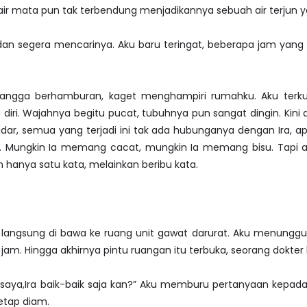
i air mata pun tak terbendung menjadikannya sebuah air terjun
r dan segera mencarinya. Aku baru teringat, beberapa jam ya
 tetangga berhamburan, kaget menghampiri rumahku. Aku terk
iri. Wajahnya begitu pucat, tubuhnya pun sangat dingin. Kin
adar, semua yang terjadi ini tak ada hubunganya dengan Ira,
ai. Mungkin Ia memang cacat, mungkin Ia memang bisu. Tapi 
 hanya satu kata, melainkan beribu kata.
 langsung di bawa ke ruang unit gawat darurat. Aku menunggu d
jam. Hingga akhirnya pintu ruangan itu terbuka, seorang dokter 
aya,Ira baik-baik saja kan?” Aku memburu pertanyaan kepada 
tetap diam.