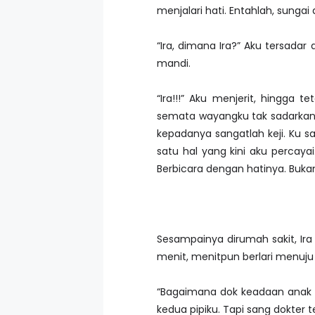
menjalari hati. Entahlah, sunga
“Ira, dimana Ira?” Aku tersada
mandi.
“Ira!!!” Aku menjerit, hingga
semata wayangku tak sadarkan d
kepadanya sangatlah keji. Ku s
satu hal yang kini aku percay
Berbicara dengan hatinya. Bukan
Sesampainya dirumah sakit, Ira
menit, menitpun berlari menuju 
“Bagaimana dok keadaan anak s
kedua pipiku. Tapi sang dokter 