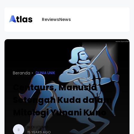
Reviews
News
Beranda
DUNIA UNIK
Centaurs, Manusia
Setengah Kuda dalam
Mitologi Yunani Kuno
BUDI UTOMO
B
15 YEARS AGO