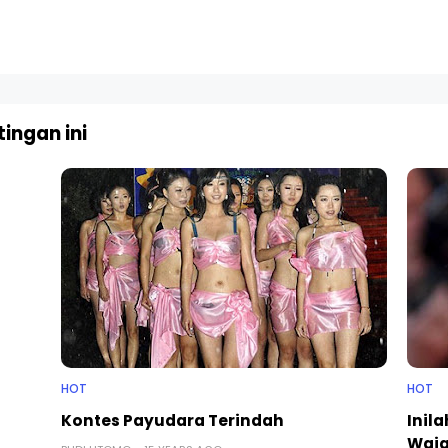
ingan ini
HOT
HOT
Kontes Payudara Terindah
Inil
Waja