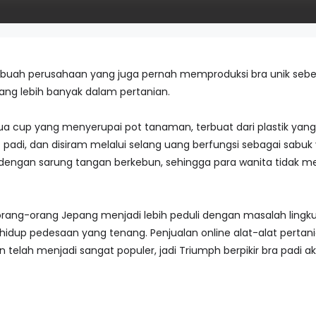
buah perusahaan yang juga pernah memproduksi bra unik sebe
yang lebih banyak dalam pertanian.
 dua cup yang menyerupai pot tanaman, terbuat dari plastik yang
it padi, dan disiram melalui selang uang berfungsi sebagai sabuk
i dengan sarung tangan berkebun, sehingga para wanita tidak m
r, orang-orang Jepang menjadi lebih peduli dengan masalah li
dup pedesaan yang tenang. Penjualan online alat-alat pertan
elah menjadi sangat populer, jadi Triumph berpikir bra padi a