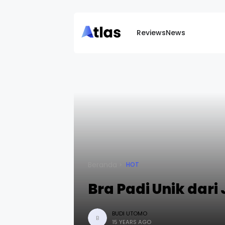
Reviews
News
Beranda
HOT
Bra Padi Unik dari
BUDI UTOMO
B
15 YEARS AGO